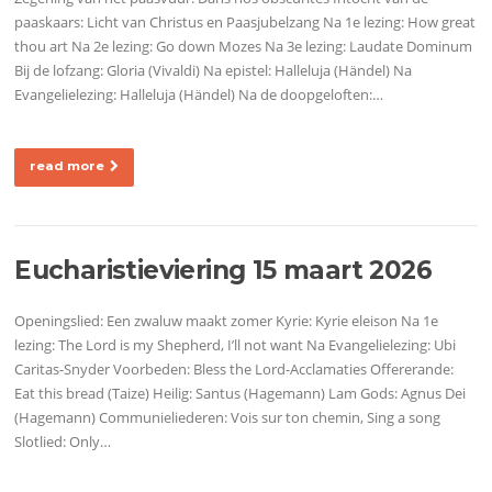
paaskaars: Licht van Christus en Paasjubelzang Na 1e lezing: How great
thou art Na 2e lezing: Go down Mozes Na 3e lezing: Laudate Dominum
Bij de lofzang: Gloria (Vivaldi) Na epistel: Halleluja (Händel) Na
Evangelielezing: Halleluja (Händel) Na de doopgeloften:…
read more
Eucharistieviering 15 maart 2026
Openingslied: Een zwaluw maakt zomer Kyrie: Kyrie eleison Na 1e
lezing: The Lord is my Shepherd, I’ll not want Na Evangelielezing: Ubi
Caritas-Snyder Voorbeden: Bless the Lord-Acclamaties Offererande:
Eat this bread (Taize) Heilig: Santus (Hagemann) Lam Gods: Agnus Dei
(Hagemann) Communieliederen: Vois sur ton chemin, Sing a song
Slotlied: Only…