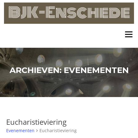
Skip
to
content
Menu
ARCHIEVEN:
EVENEMENTEN
Eucharistieviering
Evenementen
Eucharistieviering