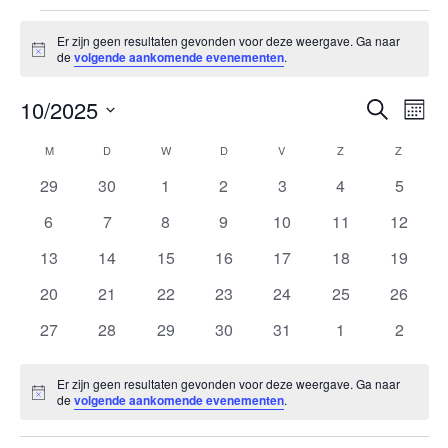
Evenementen
Er zijn geen resultaten gevonden voor deze weergave. Ga naar
Bericht
de
volgende aankomende evenementen
.
Ev
10/2025
Evenem
Zoeken
Maan
we
Zoeken
Selecteer
nav
Kalender
M
MAANDAG
D
DINSDAG
W
WOENSDAG
D
DONDERDAG
V
VRIJDAG
Z
ZATERDAG
Z
ZOND
en
een
van
datum.
weerge
0
0
0
0
0
0
0
29
30
1
2
3
4
5
Evenementen
evenementen
evenementen
evenementen
evenementen
evenementen
evenementen
evenem
navigat
0
0
0
0
0
0
0
6
7
8
9
10
11
12
evenementen
evenementen
evenementen
evenementen
evenementen
evenementen
evenem
0
0
0
0
0
0
0
13
14
15
16
17
18
19
evenementen
evenementen
evenementen
evenementen
evenementen
evenementen
evenem
0
0
0
0
0
0
0
20
21
22
23
24
25
26
evenementen
evenementen
evenementen
evenementen
evenementen
evenementen
evenem
0
0
0
0
0
0
0
27
28
29
30
31
1
2
evenementen
evenementen
evenementen
evenementen
evenementen
evenementen
evenem
Er zijn geen resultaten gevonden voor deze weergave. Ga naar
Bericht
de
volgende aankomende evenementen
.