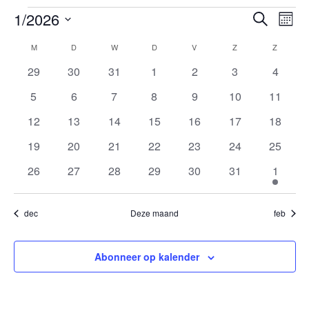
Evenementen
Ev
1/2026
Evenem
Zoeken
Maan
we
Zoeken
Selecteer
nav
Kalender
M
MAANDAG
D
DINSDAG
W
WOENSDAG
D
DONDERDAG
V
VRIJDAG
Z
ZATERDAG
Z
ZOND
en
een
van
datum.
weerge
0
0
0
0
0
0
0
29
30
31
1
2
3
4
Evenementen
evenementen
evenementen
evenementen
evenementen
evenementen
evenementen
evenem
navigat
0
0
0
0
0
0
0
5
6
7
8
9
10
11
evenementen
evenementen
evenementen
evenementen
evenementen
evenementen
evenem
0
0
0
0
0
0
0
12
13
14
15
16
17
18
evenementen
evenementen
evenementen
evenementen
evenementen
evenementen
evenem
0
0
0
0
0
0
0
19
20
21
22
23
24
25
evenementen
evenementen
evenementen
evenementen
evenementen
evenementen
evenem
0
0
0
0
0
0
1
26
27
28
29
30
31
1
evenementen
evenementen
evenementen
evenementen
evenementen
evenementen
evenem
dec
Deze maand
feb
Abonneer op kalender