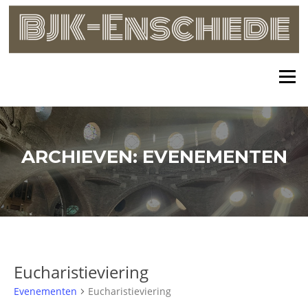
Skip
to
content
Menu
ARCHIEVEN:
EVENEMENTEN
Eucharistieviering
Evenementen
Eucharistieviering