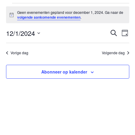
Evenementen
Geen evenementen gepland voor december 1, 2024. Ga naar de
in
Bericht
volgende aankomende evenementen
.
december
1,
Ev
12/1/2024
Evenem
Zoeken
Dag
we
2024
Zoeken
Selecteer
nav
en
een
Vorige dag
Volgende dag
datum.
weerge
navigat
Abonneer op kalender