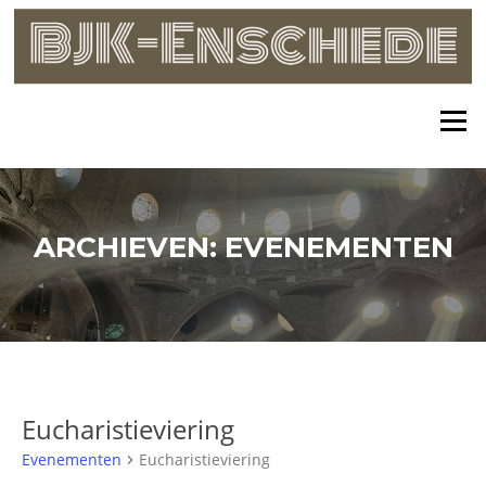
Skip
to
content
Menu
ARCHIEVEN:
EVENEMENTEN
Eucharistieviering
Evenementen
Eucharistieviering