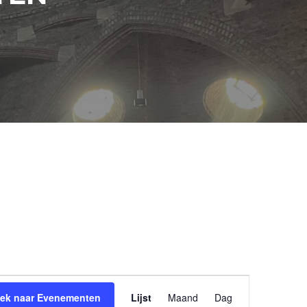
Evenement
ek naar Evenementen
Lijst
Maand
weergaven
Dag