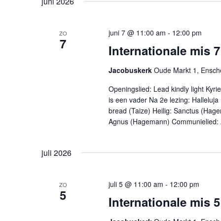
juni 2026
juni 7 @ 11:00 am
-
12:00 pm
ZO
7
Internationale mis 7
Jacobuskerk
Oude Markt 1, Ensc
Openingslied: Lead kindly light Kyr
is een vader Na 2e lezing: Halleluja
bread (Taize) Heilig: Sanctus (Hag
Agnus (Hagemann) Communielied: Av
juli 2026
juli 5 @ 11:00 am
-
12:00 pm
ZO
5
Internationale mis 5