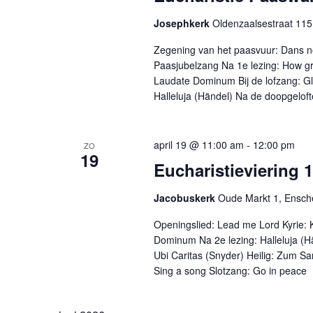
Josephkerk
Oldenzaalsestraat 11
Zegening van het paasvuur: Dans no
Paasjubelzang Na 1e lezing: How gr
Laudate Dominum Bij de lofzang: Glor
Halleluja (Händel) Na de doopgelofte
april 19 @ 11:00 am
-
12:00 pm
ZO
19
Eucharistieviering 1
Jacobuskerk
Oude Markt 1, Ensc
Openingslied: Lead me Lord Kyrie: Ky
Dominum Na 2e lezing: Halleluja (H
Ubi Caritas (Snyder) Heilig: Zum 
Sing a song Slotzang: Go in peace