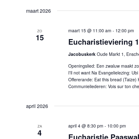
maart 2026
maart 15 @ 11:00 am
-
12:00 pm
ZO
15
Eucharistieviering 
Jacobuskerk
Oude Markt 1, Ensc
Openingslied: Een zwaluw maakt zom
I'll not want Na Evangelielezing: U
Offererande: Eat this bread (Taiz
Communieliederen: Vois sur ton chem
april 2026
april 4 @ 8:30 pm
-
10:00 pm
ZA
4
Eucharistie Paaswa