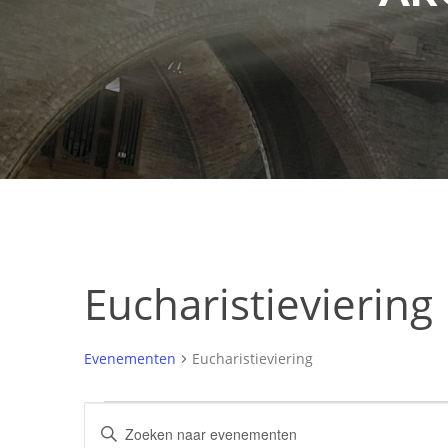
Eucharistieviering
Evenementen
Eucharistieviering
Evenementen
Evenementen
Vul