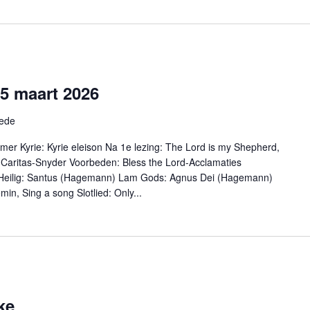
15 maart 2026
hede
er Kyrie: Kyrie eleison Na 1e lezing: The Lord is my Shepherd,
bi Caritas-Snyder Voorbeden: Bless the Lord-Acclamaties
e) Heilig: Santus (Hagemann) Lam Gods: Agnus Dei (Hagemann)
in, Sing a song Slotlied: Only...
ke