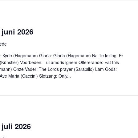
 juni 2026
hede
ie: Kyrie (Hagemann) Gloria: Gloria (Hagemann) Na 1e lezing: Er
 (Künstler) Voorbeden: Tui amoris ignem Offererande: Eat this
emann) Onze Vader: The Lords prayer (Sarabillo) Lam Gods:
e Maria (Caccini) Slotzang: Only...
 juli 2026