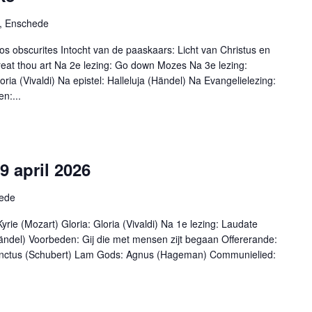
5, Enschede
s obscurites Intocht van de paaskaars: Licht van Christus en
eat thou art Na 2e lezing: Go down Mozes Na 3e lezing:
ia (Vivaldi) Na epistel: Halleluja (Händel) Na Evangelielezing:
n:...
9 april 2026
hede
rie (Mozart) Gloria: Gloria (Vivaldi) Na 1e lezing: Laudate
ändel) Voorbeden: Gij die met mensen zijt begaan Offererande:
Sanctus (Schubert) Lam Gods: Agnus (Hageman) Communielied: