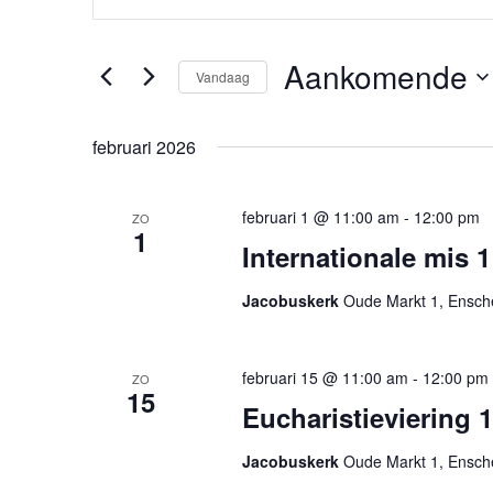
Zoeken
een
keyword
en
in.
Aankomende
Vandaag
weergeven
Zoek
Selecteer
voor
navigatie
een
Evenementen
februari 2026
datum.
met
keyword.
februari 1 @ 11:00 am
-
12:00 pm
ZO
1
Internationale mis 1
Jacobuskerk
Oude Markt 1, Ensc
februari 15 @ 11:00 am
-
12:00 pm
ZO
15
Eucharistieviering 1
Jacobuskerk
Oude Markt 1, Ensc