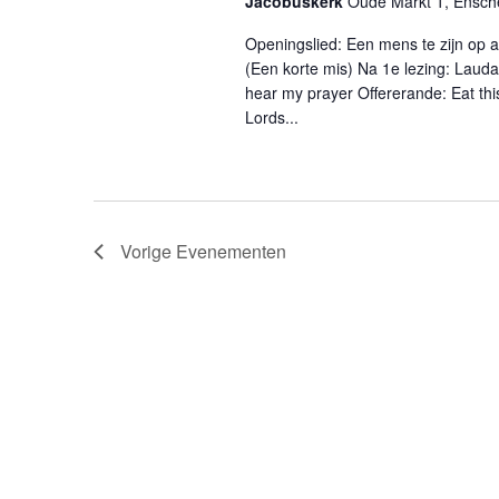
Jacobuskerk
Oude Markt 1, Ensc
Openingslied: Een mens te zijn op a
(Een korte mis) Na 1e lezing: Laud
hear my prayer Offererande: Eat thi
Lords...
Vorige
Evenementen