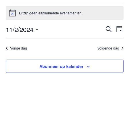
Evenementen
in
Er zijn geen aankomende evenementen.
Bericht
november
Ev
11/2/2024
Evenem
2,
Zoeken
Dag
we
Zoeken
2024
Selecteer
nav
en
een
Vorige dag
Volgende dag
datum.
weerge
navigat
Abonneer op kalender