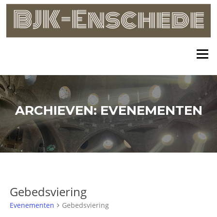
Skip
to
content
Menu
ARCHIEVEN:
EVENEMENTEN
Gebedsviering
Evenementen
Gebedsviering